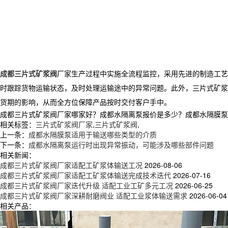
成都三片式矿浆阀
厂家生产过程中实施全流程监控，采用先进的制造工艺
时跟踪货物运输状态，及时处理运输途中的异常问题。此外，三片式矿浆
货期的影响，从而全方位保障产品按时交付客户手中。
成都三片式矿浆阀厂家哪家好？成都水隔离泵报价是多少？成都水隔膜泵质量怎
相关标签：
三片式矿浆阀厂家
,
三片式矿浆阀
,
上一条：
成都水隔膜泵适用于输送哪些类型的介质
下一条：
成都水隔离泵运行时出现异常振动，可能涉及哪些部件问题
相关新闻：
成都三片式矿浆阀厂家适配工矿浆体输送工况
2026-08-06
成都三片式矿浆阀厂家适配工矿浆体输送完成技术迭代
2026-07-16
成都三片式矿浆阀厂家迭代升级 适配工业工矿多元工况
2026-06-25
成都三片式矿浆阀厂家深耕耐磨阀业 适配工业浆体输送需求
2026-06-04
相关产品：