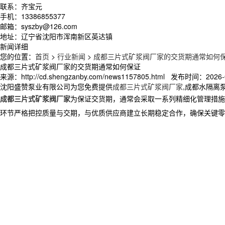
联系：齐宝元
手机：13386855377
邮箱：syszby@126.com
地址：辽宁省沈阳市浑南新区英达镇
新闻详细
您的位置：
首页
>
行业新闻
>
成都三片式矿浆阀厂家的交货期通常如何
成都三片式矿浆阀厂家的交货期通常如何保证
来源：http://cd.shengzanby.com/news1157805.html 发布时间：2026-0
沈阳盛赞泵业有限公司为您免费提供
成都三片式矿浆阀厂家
,成都水隔离
成都三片式矿浆阀厂家
为保证交货期，通常会采取一系列精细化管理措施
环节严格把控质量与交期，与优质供应商建立长期稳定合作，确保关键零