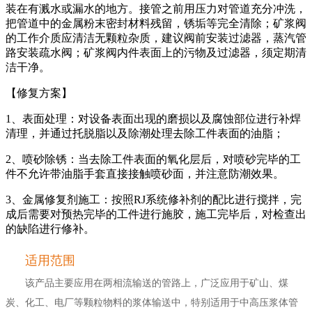
装在有溅水或漏水的地方。接管之前用压力对管道充分冲洗，
把管道中的金属粉末密封材料残留，锈垢等完全清除；矿浆阀
的工作介质应清洁无颗粒杂质，建议阀前安装过滤器，蒸汽管
路安装疏水阀；矿浆阀内件表面上的污物及过滤器，须定期清
洁干净。
【修复方案】
1、表面处理：对设备表面出现的磨损以及腐蚀部位进行补焊
清理，并通过托脱脂以及除潮处理去除工件表面的油脂；
2、喷砂除锈：当去除工件表面的氧化层后，对喷砂完毕的工
件不允许带油脂手套直接接触喷砂面，并注意防潮效果。
3、金属修复剂施工：按照RJ系统修补剂的配比进行搅拌，完
成后需要对预热完毕的工件进行施胶，施工完毕后，对检查出
的缺陷进行修补。
适用范围
该产品主要应用在两相流输送的管路上，广泛应用于矿山、煤
炭、化工、电厂等颗粒物料的浆体输送中，特别适用于中高压浆体管