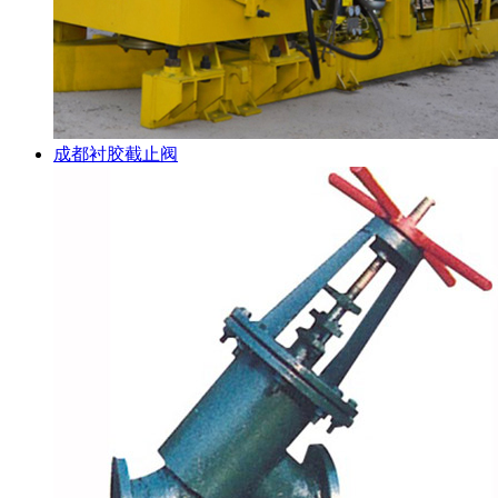
成都衬胶截止阀