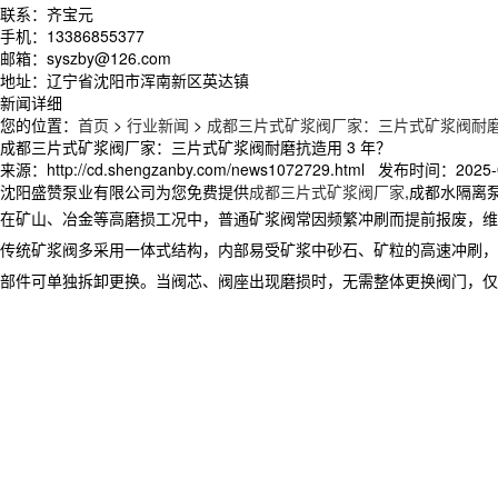
联系：齐宝元
手机：13386855377
邮箱：syszby@126.com
地址：辽宁省沈阳市浑南新区英达镇
新闻详细
您的位置：
首页
>
行业新闻
>
成都三片式矿浆阀厂家：三片式矿浆阀耐磨抗
成都三片式矿浆阀厂家：三片式矿浆阀耐磨抗造用 3 年？
来源：http://cd.shengzanby.com/news1072729.html 发布时间：2025-0
沈阳盛赞泵业有限公司为您免费提供
成都三片式矿浆阀厂家
,成都水隔离
在矿山、冶金等高磨损工况中，普通矿浆阀常因频繁冲刷而提前报废，维
传统矿浆阀多采用一体式结构，内部易受矿浆中砂石、矿粒的高速冲刷，
部件可单独拆卸更换。当阀芯、阀座出现磨损时，无需整体更换阀门，仅