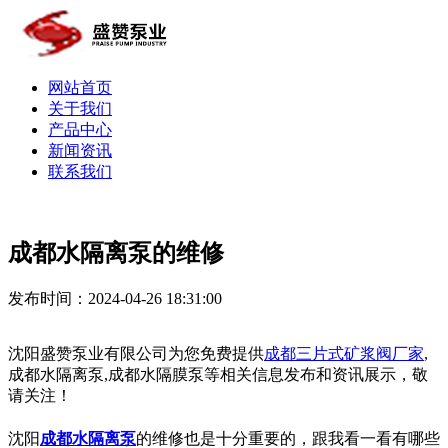
网站首页
关于我们
产品中心
新闻资讯
联系我们
成都水隔离泵的维修
发布时间：2024-04-26 18:31:00
沈阳盛赞泵业有限公司为您免费提供
成都三片式矿浆阀厂家
,
成都水隔离泵,成都水隔膜泵等相关信息发布和资讯展示，敬
请关注！
沈阳
成都水隔离泵
的维修也是十分重要的，跟我看一看有哪些