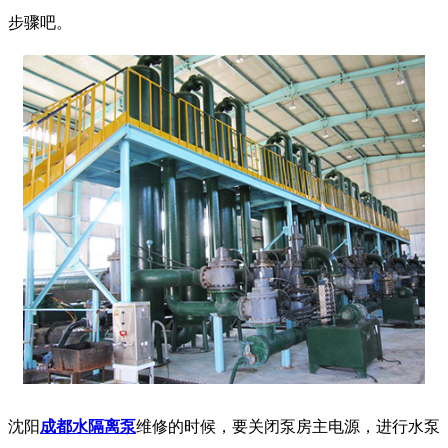
步骤吧。
沈阳
成都水隔离泵
维修的时候，要关闭泵房主电源，进行水泵